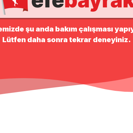
emizde şu anda bakım çalışması yapı
Lütfen daha sonra tekrar deneyiniz.